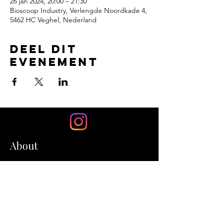
26 jan 2024, 20:00 – 21:30
Bioscoop Industry, Verlengde Noordkade 4,
5462 HC Veghel, Nederland
Deel dit
evenement
About
'Oda - Vlucht door de Eeuwen' is
een spannende actie-
avonturenfilm.
Een fantastisch nieuw verhaal,
gebaseerd op de unieke legende.