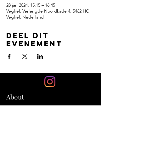
28 jan 2024, 15:15 – 16:45
Veghel, Verlengde Noordkade 4, 5462 HC
Veghel, Nederland
Deel dit
evenement
About
'Oda - Vlucht door de Eeuwen' is
een spannende actie-
avonturenfilm.
Een fantastisch nieuw verhaal,
gebaseerd op de unieke legende.