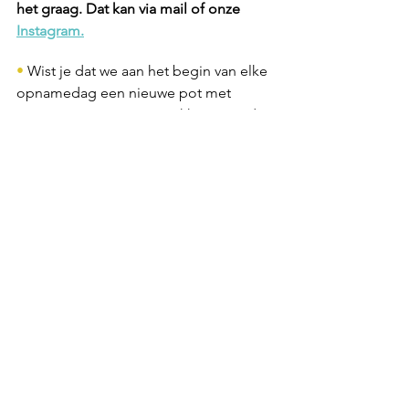
het graag. Dat kan via mail of onze 
Instagram.
• 
Wist je dat we aan het begin van elke 
opnamedag een nieuwe pot met 
500gr. snoepmix opentrokken voor de 
sfeer? Bij elkaar is er zo'n 18kg snoep 
doorheen gegaan.
• 
Wist je dat de portretfoto's voor de 
officiële filmposter begin deze maand 
zijn geschoten?
Bij de volgende nieuwsbrief meer 
daarover!
• 
Wist je dat de Oda film een al een 
heuse 
IMDB pagina
 heeft? Deze zal 
later dit jaar de volledige info m.b.t. de 
Oda film bevatten.