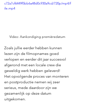
c72a7cf6449f5bb6a48d0c930a9cd/720p/mp4/f
ile.mp4
Video: Aankondiging premièredatum 
Zoals jullie eerder hebben kunnen 
lezen zijn de filmopnames goed 
verlopen en eerder dit jaar succesvol 
afgerond met een locale crew die 
geweldig werk hebben geleverd!
Het opvolgende proces van monteren 
en postproductie nemen wij zeer 
serieus, mede daardoor zijn we 
gezamenlijk op deze datum 
uitgekomen. 