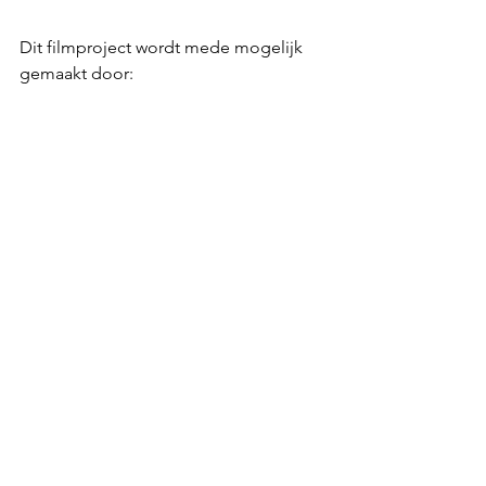
Dit filmproject wordt mede mogelijk 
gemaakt door:
Alles weergeven
Recente blogposts